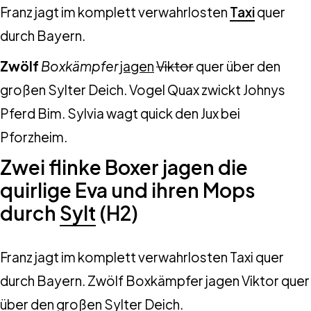
Franz jagt im komplett verwahrlosten
Taxi
quer
durch Bayern.
Zwölf
Boxkämpfer
jagen
Viktor
quer über den
großen Sylter Deich. Vogel Quax zwickt Johnys
Pferd Bim. Sylvia wagt quick den Jux bei
Pforzheim.
Zwei flinke Boxer jagen die
quirlige Eva und ihren Mops
durch
Sylt
(H2)
Franz jagt im komplett verwahrlosten Taxi quer
durch Bayern. Zwölf Boxkämpfer jagen Viktor quer
über den großen Sylter Deich.