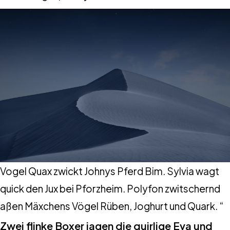
Vogel Quax zwickt Johnys Pferd Bim. Sylvia wagt
quick den Jux bei Pforzheim. Polyfon zwitschernd
aßen Mäxchens Vögel Rüben, Joghurt und Quark. “
Zwei flinke Boxer jagen die quirlige Eva und