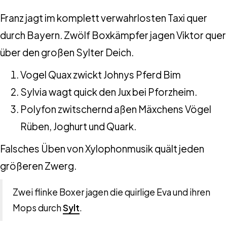
Franz jagt im komplett verwahrlosten Taxi quer
durch Bayern. Zwölf Boxkämpfer jagen Viktor quer
über den großen Sylter Deich.
Vogel Quax zwickt Johnys Pferd Bim
Sylvia wagt quick den Jux bei Pforzheim.
Polyfon zwitschernd aßen Mäxchens Vögel
Rüben, Joghurt und Quark.
Falsches Üben von Xylophonmusik quält jeden
größeren Zwerg.
Zwei flinke Boxer jagen die quirlige Eva und ihren
Mops durch
Sylt
.