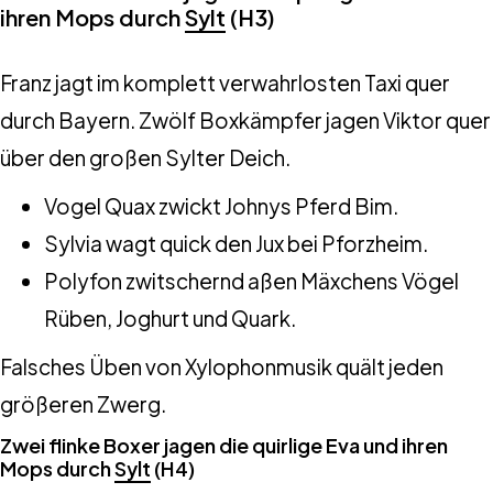
ihren Mops durch
Sylt
(H3)
Franz jagt im komplett verwahrlosten Taxi quer
durch Bayern. Zwölf Boxkämpfer jagen Viktor quer
über den großen Sylter Deich.
Vogel Quax zwickt Johnys Pferd Bim.
Sylvia wagt quick den Jux bei Pforzheim.
Polyfon zwitschernd aßen Mäxchens Vögel
Rüben, Joghurt und Quark.
Falsches Üben von Xylophonmusik quält jeden
größeren Zwerg.
Zwei flinke Boxer jagen die quirlige Eva und ihren
Mops durch
Sylt
(H4)